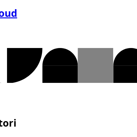
loud
tori