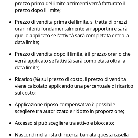
prezzo prima del limite altrimenti verrà fatturato il
prezzo dopo il limite;
Prezzo di vendita prima del limite
, si tratta di prezzi
orari riferiti fondamentalmente ai rapportini e sarà
quello applicato se l’attività sarà completata entro la
data limite;
Prezzo di vendita dopo il limite
, è il prezzo orario che
verrà applicato se l’attività sarà completata oltra la
data limite;
Ricarico (%) sul prezzo di costo
, il prezzo di vendita
viene calcolato applicando una percentuale di ricarico
sul costo;
Applicazione riposo compensativo
è possibile
scegliere tra autorizzato e ridotto in proporzione;
Accesso
si può scegliere tra attivo e bloccato;
Nascondi nella lista di ricerca
barrata questa casella