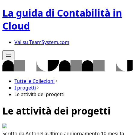
La guida di Contabilità in
Cloud
Vai su TeamSystem.com
Tutte le Collezioni
I progetti
Le attività dei progetti
Le attività dei progetti
Scritto da
Antonella
Ultimo aggiornamento 10 mesi fa