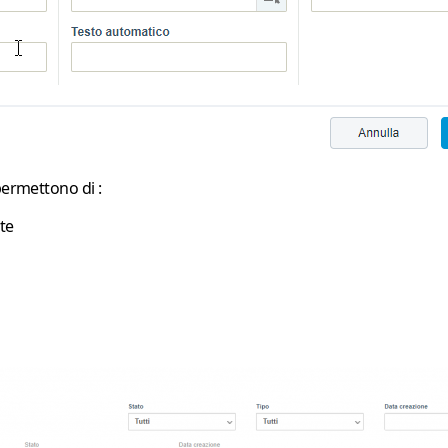
permettono di :
ate