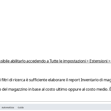
sibile abilitarlo accedendo a Tutte le impostazioni > Estensioni >
ltri di ricerca è sufficiente elaborare il report
Inventario di ma
ivo del magazzino in base al
costo ultimo
oppure al
costo medio
. 