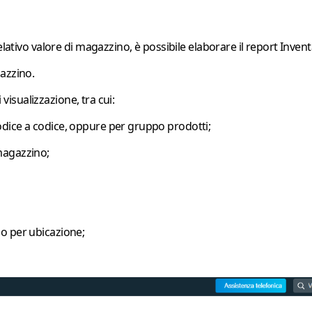
elativo valore di magazzino, è possibile elaborare il report
Invent
gazzino
.
 visualizzazione, tra cui:
 codice a codice, oppure per
gruppo prodotti
;
magazzino
;
iso per ubicazione;