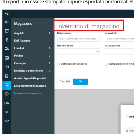
Il report può essere
stampato
oppure
esportato
nei formati
P